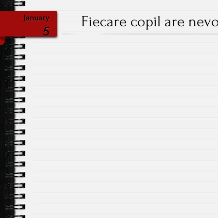
Fiecare copil are nev
January
5