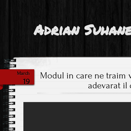
Adrian Suhan
Modul in care ne traim v
March
19
adevarat il