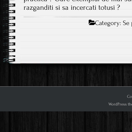
razganditi si sa incercati totusi ?
Category:
Se 
Posts
navigation
Co
WordPress th