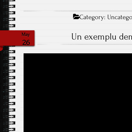
Category:
Uncatego
Un exemplu de
May
26